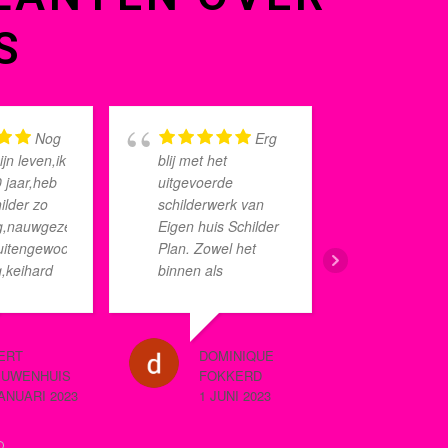
S
Nog
Erg
ijn leven,ik
blij met het
eerder 
 jaar,heb
uitgevoerde
verwacht
ilder zo
schilderwerk van
schilder
g,nauwgezet,netjes
Eigen huis Schilder
start ga
uitengewoon
Plan. Zowel het
sneller 
,keihard
binnen als
verwach
ien
buitenschilderwerk
mannen k
s deze op
ziet er piepfijn uit!
resultaa
kman uit
Voor iedereen die
zijn…. o
ERT
DOMINIQUE
BERTIE DE BEU
Alsof hij
nog opzoek is naar
prachti
EUWENHUIS
FOKKERD
8 JUNI 2022
terproef
een schilder raden
en oogst
JANUARI 2023
1 JUNI 2023
eggen.
wij Eigen Huis
complim
Schilderplan zeker
buurtge
aan!
passant