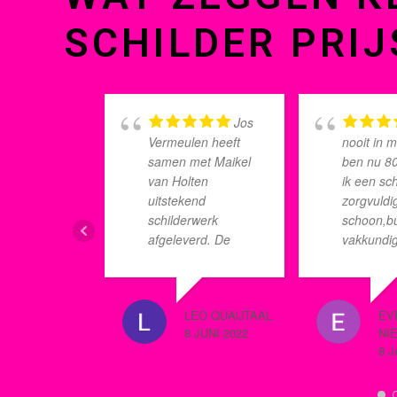
SCHILDER PRIJ
Jos
Vermeulen heeft
nooit in m
samen met Maikel
ben nu 80
van Holten
ik een sch
uitstekend
zorgvuldi
schilderwerk
schoon,b
afgeleverd. De
vakkundig
omgang met deze
en mooi z
schilders was
werken,al
prettig en we
en top va
LEO QUAIJTAAL
EV
kregen zelfs goede
Bulgarije.
8 JUNI 2022
NI
adviezen voor eigen
een mees
8 
schilderwerk
moest afl
binnen. Alles is
goed opgeruimd en