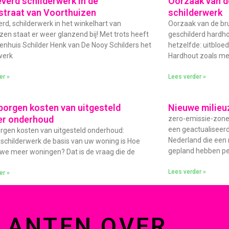
verd schilderwerk in de
Oorzaak van de
straat van Voorthuizen
schilderwerk
rd, schilderwerk in het winkelhart van
Oorzaak van de bru
zen staat er weer glanzend bij! Met trots heeft
geschilderd hardhou
enhuis Schilder Henk van De Nooy Schilders het
hetzelfde: uitbloe
werk
Hardhout zoals me
er »
Lees verder »
borgen kosten van uitgesteld
Nieuwe milieu
er onderhoud
zero-emissie-zone 
een geactualiseer
rgen kosten van uitgesteld onderhoud:
Nederland die een
childerwerk de basis van uw woning is Hoe
gepland hebben per
e meer woningen? Dat is de vraag die de
Lees verder »
er »
LANTEN OVER