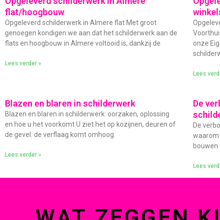
Opgeleverd schilderwerk in Almere
Opgele
flat/hoogbouw
winkel
Opgeleverd schilderwerk in Almere flat Met groot
Opgeleve
genoegen kondigen we aan dat het schilderwerk aan de
Voorthui
flats en hoogbouw in Almere voltooid is, dankzij de
onze Eig
schilder
Lees verder »
Lees verd
Blazen en blaren in schilderwerk
De ver
schild
Blazen en blaren in schilderwerk: oorzaken, oplossing
en hoe u het voorkomt U ziet het op kozijnen, deuren of
De verbo
de gevel: de verflaag komt omhoog
waarom s
bouwen w
Lees verder »
Lees verd
WAT ZEGGEN K