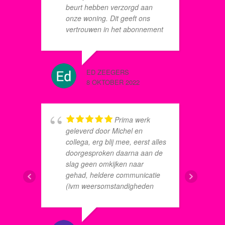
beurt hebben verzorgd aan
t
onze woning. Dit geeft ons
2
vertrouwen in het abonnement
w
dat we hebben afgesloten voor
w
de komende jaren.
v
b
ED ZEEGERS
CARLA 
3
8 OKTOBER 2022
8 JUNI 2
s
h
d
g
Prima werk
k
h
geleverd door Michel en
w
H
collega, erg blij mee, eerst alles
w
a
doorgesproken daarna aan de
h
d
slag geen omkijken naar
w
w
gehad, heldere communicatie
t
a
(ivm weersomstandigheden
G
s
kon er niet continu geschilderd
s
g
worden)
a