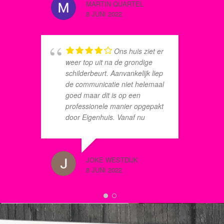
LEO QUA
MARTIN QUARTEL
a
8 JUNI 2
8 JUNI 2022
e
z
v
w
Ons huis ziet er
w
w
weer top uit na de grondige
n
schilderbeurt. Aanvankelijk liep
d
de communicatie niet helemaal
goed maar dit is op een
professionele manier opgepakt
door Eigenhuis. Vanaf nu
JAN WES
betalen we maandelijks en
8 SEPTE
daarmee weten we precies
voor hoeveel ons huis qua
JOKE WESTDIJK
schilderwerk in goede staat
8 JUNI 2022
blijft. Een aanrader dus!