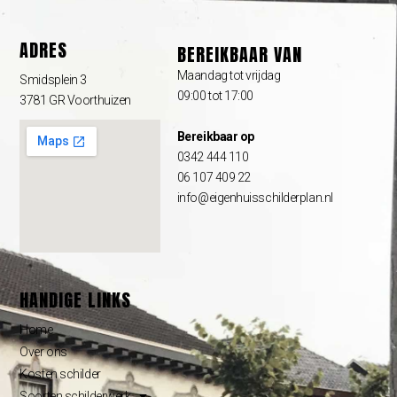
ADRES
BEREIKBAAR VAN
Maandag tot vrijdag
Smidsplein 3
09:00 tot 17:00
3781 GR Voorthuizen
Bereikbaar op
0342 444 110
06 107 409 22
info@eigenhuisschilderplan.nl
HANDIGE LINKS
Home
Over ons
Kosten schilder
Soorten schilderwerk