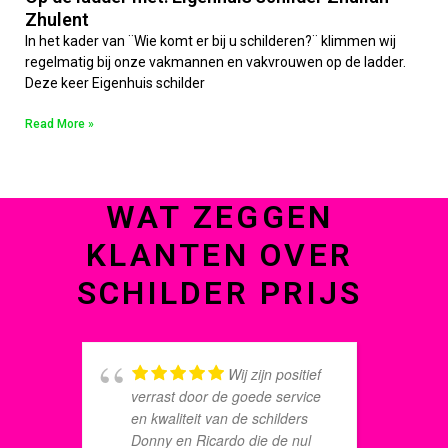
Zhulent
In het kader van ¨Wie komt er bij u schilderen?¨ klimmen wij
regelmatig bij onze vakmannen en vakvrouwen op de ladder.
Deze keer Eigenhuis schilder
Read More »
WAT ZEGGEN
KLANTEN OVER
SCHILDER PRIJS
Wij zijn positief
verrast door de goede service
k
en kwaliteit van de schilders
g
Donny en Ricardo die de nul
w