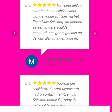
z
Na teleurstelling
n
over het buitenschilderwerk
I
van de vorige schilder via het
EigenHuis Schilderplan hebben
ze een andere schilder
gestuurd, ons gerustgesteld en
C.M. HE
de klus alsnog afgemaakt en
8 JUNI 2
herstelwerkzaamheden
uitgevoerd voor de winter. Dit
hebben wij uiteindelijk als zeer
MARCO VAN HASSELAAR
prettig ervaren en we zijn blij
t
8 JUNI 2022
met het eindresultaat.
w
O
g
Voordat het
b
schilderwerk werd uitgevoerd
v
had ik contact met Koen van
v
Schildersbedrijf De Nooy die
t
het schilderwerk kwam
H
opnemen. Erg tevreden over
JOB WEE