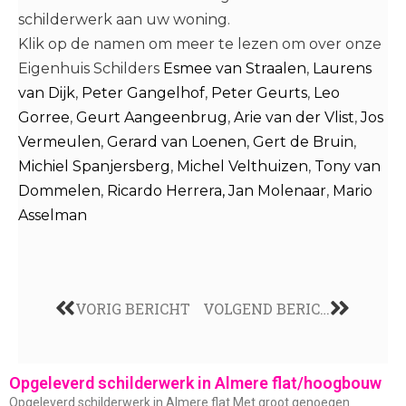
schilderwerk aan uw woning.
Klik op de namen om meer te lezen om over onze
Eigenhuis Schilders
Esmee van Straalen
,
Laurens
van Dijk
,
Peter Gangelhof
,
Peter Geurts
,
Leo
Gorree
,
Geurt Aangeenbrug
,
Arie van der Vlist
,
Jos
Vermeulen
,
Gerard van Loenen
,
Gert de Bruin
,
Michiel Spanjersberg
,
Michel Velthuizen
,
Tony van
Dommelen
,
Ricardo Herrera,
Jan Molenaar
,
Mario
Asselman
VORIG BERICHT
VOLGEND BERICHT
Opgeleverd schilderwerk in Almere flat/hoogbouw
Opgeleverd schilderwerk in Almere flat Met groot genoegen