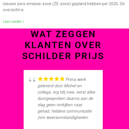
nieuwe zero-emissie-zone (ZE-zone) gepland hebben per 2026. Dit
overzicht is
Lees verder »
WAT ZEGGEN
KLANTEN OVER
SCHILDER PRIJS
Prima werk
geleverd door Michel en
v
collega, erg blij mee, eerst alles
e
doorgesproken daarna aan de
D
slag geen omkijken naar
b
gehad, heldere communicatie
o
(ivm weersomstandigheden
v
kon er niet continu geschilderd
d