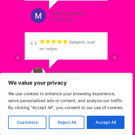
worden)
d
MARTIN QUARTEL
ED ZEE
8 JUNI 2022
8 OKTOB
Vakwerk, snel
s
en netjes.
g
s
V
GEERT HOKKE
n
8 JUNI 2021
n
We value your privacy
J
We use cookies to enhance your browsing experience,
m
Schilder Mario
k
serve personalized ads or content, and analyze our traffic.
WILLIAM
heeft bij ons de complete
By clicking "Accept All", you consent to our use of cookies.
8 JUNI 2
buitenboel geschilderd (huis,
carport, garage en poort) en wij
Customize
Reject All
Accept All
zijn méér dan tevreden. Hij is
een echte vakman, met