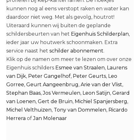
profielen bij kiep-kantel ramen. De hoekjes
kunnen nog al eens verstopt raken en water kan
daardoor niet weg. Met als gevolg, houtrot!
Uiteraard kunnen wij buiten de geplande
schildersbeurten van het
Eigenhuis Schilderplan
,
ieder jaar uw houtwerk schoonmaken. Extra
service naast het
schilder abonnement
.
Klik op de namen om meer te lezen om over onze
Eigenhuis schilders
Esmee van Straalen
,
Laurens
van Dijk
,
Peter Gangelhof
,
Peter Geurts
,
Leo
Gorree
,
Geurt Aangeenbrug
,
Arie van der Vlist
,
Stephan Baas
,
Jos Vermeulen
,
Leon Satijn
,
Gerard
van Loenen
,
Gert de Bruin
,
Michiel Spanjersberg
,
Michel Velthuizen
,
Tony van Dommelen
,
Ricardo
Herrera
of
Jan Molenaar