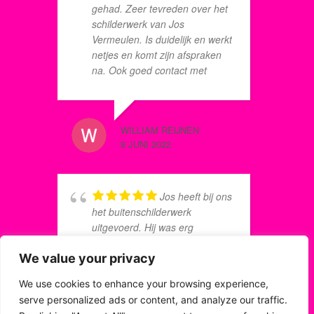
gehad. Zeer tevreden over het
w
schilderwerk van Jos
a
Vermeulen. Is duidelijk en werkt
a
netjes en komt zijn afspraken
E
na. Ook goed contact met
i
Jeroen van schilderplan. Dus al
a
met al hebben ze een tevreden
klant.
WILLIAM REIJNEN
JAAP R
8 JUNI 2022
8 JUNI 2
Jos heeft bij ons
w
het buitenschilderwerk
o
uitgevoerd. Hij was erg
o
professioneel, goed mee te
d
We value your privacy
communiceren en mooi
o
resultaat geleverd.
We use cookies to enhance your browsing experience,
o
serve personalized ads or content, and analyze our traffic.
s