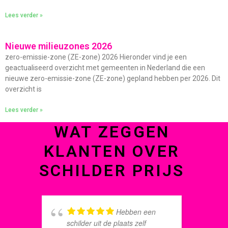
Lees verder »
Nieuwe milieuzones 2026
zero-emissie-zone (ZE-zone) 2026 Hieronder vind je een
geactualiseerd overzicht met gemeenten in Nederland die een
nieuwe zero-emissie-zone (ZE-zone) gepland hebben per 2026. Dit
overzicht is
Lees verder »
WAT ZEGGEN
KLANTEN OVER
SCHILDER PRIJS
Hebben een
schilder uit de plaats zelf
t