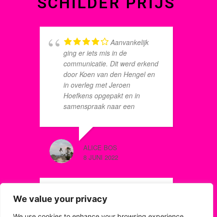
SCHILDER PRIJS
Aanvankelijk
ging er iets mis in de
b
communicatie. Dit werd erkend
w
door Koen van den Hengel en
d
in overleg met Jeroen
i
Hoefkens opgepakt en in
a
samenspraak naar een
a
oplossing gezocht. Dit maakt
M
het bedrijf betrouwbaar en
E
klantvriendelijk.
t
ALICE BOS
T. EN R.
i
8 JUNI 2022
8 JANUAR
o
l
s
g
Nog nooit in
We value your privacy
d
w
mijn leven,ik ben nu 80
s
s
jaar,heb ik een schilder zo
We use cookies to enhance your browsing experience,