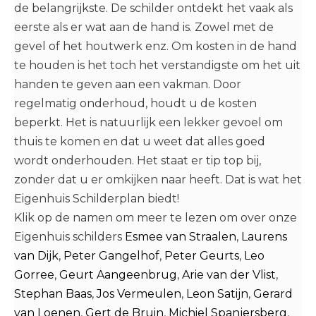
de belangrijkste. De schilder ontdekt het vaak als
eerste als er wat aan de hand is. Zowel met de
gevel of het houtwerk enz. Om kosten in de hand
te houden is het toch het verstandigste om het uit
handen te geven aan een vakman. Door
regelmatig onderhoud, houdt u de kosten
beperkt. Het is natuurlijk een lekker gevoel om
thuis te komen en dat u weet dat alles goed
wordt onderhouden. Het staat er tip top bij,
zonder dat u er omkijken naar heeft. Dat is wat het
Eigenhuis Schilderplan biedt!
Klik op de namen om meer te lezen om over onze
Eigenhuis schilders
Esmee van Straalen
,
Laurens
van Dijk
,
Peter Gangelhof
,
Peter Geurts
,
Leo
Gorree
,
Geurt Aangeenbrug
,
Arie van der Vlist
,
Stephan Baas
,
Jos Vermeulen
,
Leon Satijn
,
Gerard
van Loenen
,
Gert de Bruin
,
Michiel Spanjersberg
,