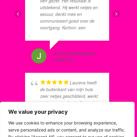
o
verf gezet. Het resultaat is
was hem niet te veel. Dat is
o
uitstekend. Hij werkt netjes en
hart voor je werk hebben. De
d
secuur, denkt mee en
werkzaamheden zijn keurig en
o
communiceert goed over de
tot tevredenheid uitgevoerd.
o
voortgang. Kortom: een
Ga gebruik maken van het
s
aanrader. Bedankt!
schilderplan.
A
w
MARCEL
JEROEN BURGGRAAF
g
8 JULI 20
8 JUNI 2021
o
o
d
k
Laurens heeft
t
de buitenkant van mijn huis
w
zeer netjes geschilderd, werkt
a
netjes en overlegd alles met je.
a
Ik ben zeer tevrede.
We value your privacy
E
i
We use cookies to enhance your browsing experience,
a
serve personalized ads or content, and analyze our traffic.
C.M. HENGEL
By clicking "Accept All", you consent to our use of cookies.