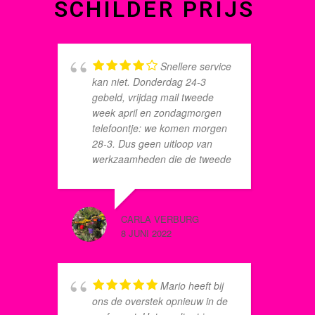
SCHILDER PRIJS
Snellere service
kan niet. Donderdag 24-3
o
gebeld, vrijdag mail tweede
v
week april en zondagmorgen
E
telefoontje: we komen morgen
z
28-3. Dus geen uitloop van
g
werkzaamheden die de tweede
d
week van april hadden kunnen
h
verlengen. De schilderploeg
u
bestond uit twee schilders. Na
h
CARLA VERBURG
MARCO 
3 dagen werd een van de
p
8 JUNI 2022
8 JUNI 2
schilders ziek maar de ander
m
heeft door zijn inzet en
doorzettings-vermogen
gezorgd dat alles keurig op tijd
Mario heeft bij
klaar kwam. Zelfs werken in het
w
ons de overstek opnieuw in de
weekend (zaterdag én zondag)