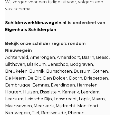
Wij zorgen voor een tijdige uitvoer, volgens een
vast schema.
SchilderwerkNieuwegein.nl
is onderdeel van
Eigenhuis Schilderplan
Bekijk onze schilder regio’s rondom
Nieuwegein
Achterveld
,
Amerongen
,
Amersfoort
,
Baarn
,
Beesd
,
Bilthoven
,
Blaricum
,
Benschop
,
Bodgraven
,
Breukelen
,
Bunnik
,
Bunschoten
,
Bussum
,
Cothen
,
De Meern
,
De Bilt
,
Den Dolder
,
Doorn
,
Driebergen
,
Eembrugge
,
Eemnes
,
Everdingen
,
Harmelen
,
Houten
,
Huizen
,
IJsselstein
,
Kamerik
,
Leerdam
,
Leersum
,
Leidsche Rijn
,
Loosdrecht
,
Lopik
,
Maarn
,
Maarsseveen
,
Meerkerk
,
Mijdrecht
,
Montfoort
,
Nieuwegein
,
Tiel
,
Renswoude
,
Rhenen
,