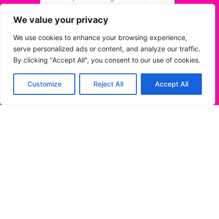
I
alles werd keurig opgeleverd.
a
Eigen huis schilderplan is
We value your privacy
s
ideaal, je hoeft niks te regelen,
We use cookies to enhance your browsing experience,
alles wordt keurig onderhouden
serve personalized ads or content, and analyze our traffic.
HENRIET
By clicking "Accept All", you consent to our use of cookies.
8 JUNI 2
JAAP RAKHORST
8 JUNI 2022
Customize
Reject All
Accept All
ADRES
BEREIKBAAR VAN
Maandag tot vrijdag
Smidsplein 3
09:00 tot 17:00
3781 GR Voorthuizen
Bereikbaar op
0342 444 110