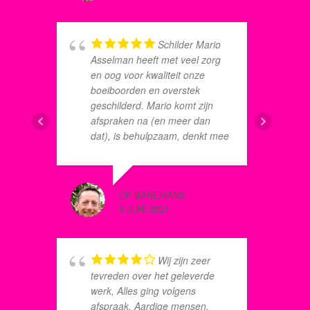
Schilder Mario
h
Asselman heeft met veel zorg
u
en oog voor kwaliteit onze
p
boeiboorden en overstek
c
geschilderd. Mario komt zijn
r
afspraken na (en meer dan
dat), is behulpzaam, denkt mee
en werkt accuraat. En omdat hij
als vakman zélf ook kritisch is
ANIQUE
op zijn eigen werk, was het
8 JUNI 2
CP BAREMANS
eindresultaat vanzelfsprekend
8 JUNI 2021
dik in orde. Zo’n schilder kun je
met een gerust hart langs laten
komen. Mario, bedankt!
s
Wij zijn zeer
M
tevreden over het geleverde
p
werk, Alles ging volgens
u
afspraak. Aardige mensen,