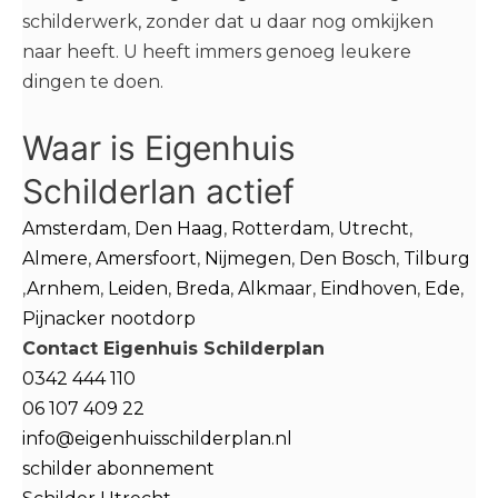
schilderwerk, zonder dat u daar nog omkijken
naar heeft. U heeft immers genoeg leukere
dingen te doen.
Waar is Eigenhuis
Schilderlan actief
Amsterdam
,
Den Haag
,
Rotterdam
,
Utrecht
,
Almere
,
Amersfoort
,
Nijmegen
,
Den Bosch
,
Tilburg
,
Arnhem
,
Leiden
,
Breda
,
Alkmaar
,
Eindhoven
,
Ede
,
Pijnacker nootdorp
Contact Eigenhuis Schilderplan
0342 444 110
06 107 409 22
info@eigenhuisschilderplan.nl
schilder abonnement