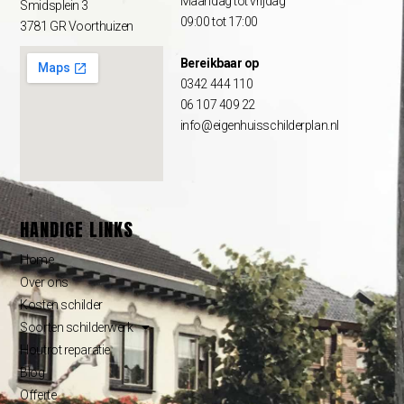
Maandag tot vrijdag
Smidsplein 3
09:00 tot 17:00
3781 GR Voorthuizen
Bereikbaar op
0342 444 110
06 107 409 22
info@eigenhuisschilderplan.nl
HANDIGE LINKS
Home
Over ons
Kosten schilder
Soorten schilderwerk
Houtrot reparatie
Blog
Offerte