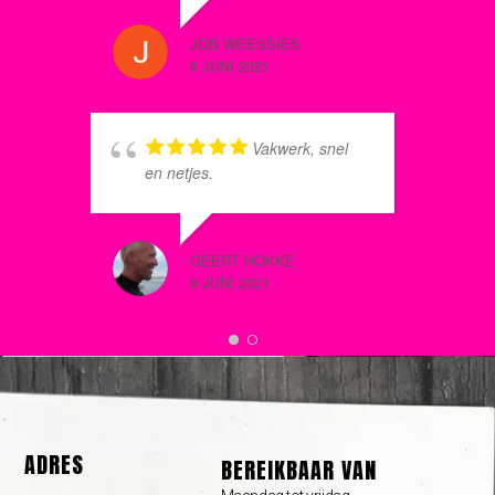
ANIQUE
Het geheel ziet er nu tip top uit.
8 JUNI 2
JOB WEESSIES
8 JUNI 2021
s
Vakwerk, snel
g
en netjes.
s
V
n
n
GEERT HOKKE
8 JUNI 2021
J
m
k
WILLIAM
8 JUNI 2
ADRES
BEREIKBAAR VAN