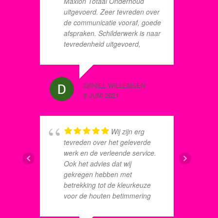
Maxion Totaal Onderhoud
h
uitgevoerd. Zeer tevreden over
w
de communicatie vooraf, goede
g
afspraken. Schilderwerk is naar
v
tevredenheid uitgevoerd,
s
meerwerk is duidelijk
k
afgestemd, klus was snel en
goed geklaard. Dik tevreden!
DANIEL WILLEMSEN
JACQUE
8 JUNI 2021
8 JUNI 2
Wij zijn erg
h
tevreden over het geleverde
u
werk en de verleende service.
p
Ook het advies dat wij
c
gekregen hebben met
r
betrekking tot de kleurkeuze
voor de houten betimmering
van Michiel heeft bijgedragen
tot een perfect eindresultaat.