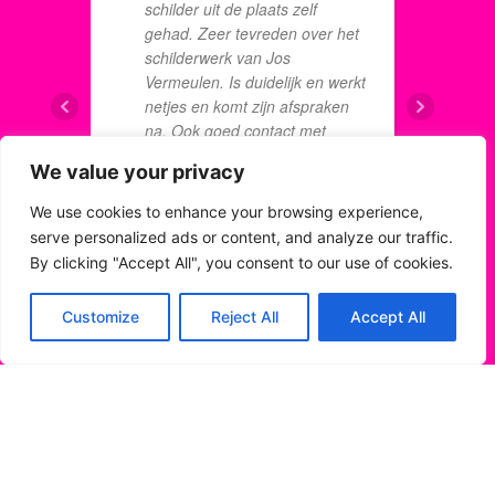
u
schilder uit de plaats zelf
E
gehad. Zeer tevreden over het
h
schilderwerk van Jos
b
Vermeulen. Is duidelijk en werkt
p
netjes en komt zijn afspraken
n
na. Ook goed contact met
s
Jeroen van schilderplan. Dus al
We value your privacy
S
met al hebben ze een tevreden
klant.
We use cookies to enhance your browsing experience,
DOMINIQ
WILLIAM REIJNEN
serve personalized ads or content, and analyze our traffic.
1 JUNI 2
8 JUNI 2022
By clicking "Accept All", you consent to our use of cookies.
Customize
Reject All
Accept All
Schilder Mario
t
heeft bij ons de complete
w
buitenboel geschilderd (huis,
a
carport, garage en poort) en wij
a
zijn méér dan tevreden. Hij is
E
een echte vakman, met
i
duidelijke passie voor het
a