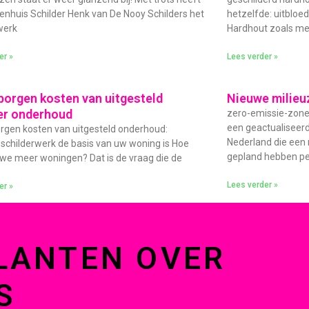
enhuis Schilder Henk van De Nooy Schilders het
hetzelfde: uitbloe
werk
Hardhout zoals me
er »
Lees verder »
borgen kosten van uitgesteld
Nieuwe milieu
er onderhoud
zero-emissie-zone 
een geactualiseer
rgen kosten van uitgesteld onderhoud:
Nederland die een
childerwerk de basis van uw woning is Hoe
gepland hebben per
e meer woningen? Dat is de vraag die de
Lees verder »
er »
LANTEN OVER
S