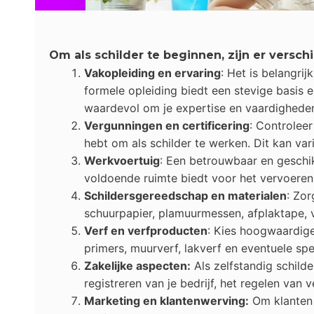
Om als schilder te beginnen, zijn er versch
Vakopleiding en ervaring
: Het is belangri
formele opleiding biedt een stevige basis e
waardevol om je expertise en vaardigheden
Vergunningen en certificering
: Controleer
hebt om als schilder te werken. Dit kan vari
Werkvoertuig
: Een betrouwbaar en geschik
voldoende ruimte biedt voor het vervoeren
Schildersgereedschap en materialen
: Zor
schuurpapier, plamuurmessen, afplaktape, 
Verf en verfproducten
: Kies hoogwaardige
primers, muurverf, lakverf en eventuele spe
Zakelijke aspecten:
Als zelfstandig schild
registreren van je bedrijf, het regelen van
Marketing en klantenwerving:
Om klanten a