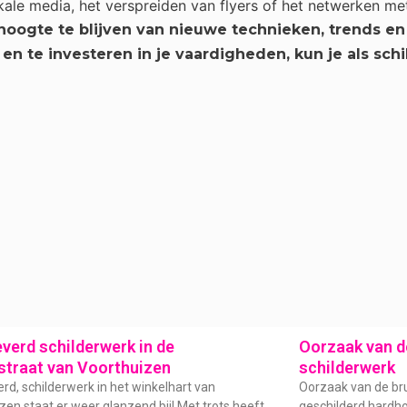
okale media, het verspreiden van flyers of het netwerken m
e hoogte te blijven van nieuwe technieken, trends e
 en te investeren in je vaardigheden, kun je als s
verd schilderwerk in de
Oorzaak van de
straat van Voorthuizen
schilderwerk
rd, schilderwerk in het winkelhart van
Oorzaak van de bru
zen staat er weer glanzend bij! Met trots heeft
geschilderd hardhou