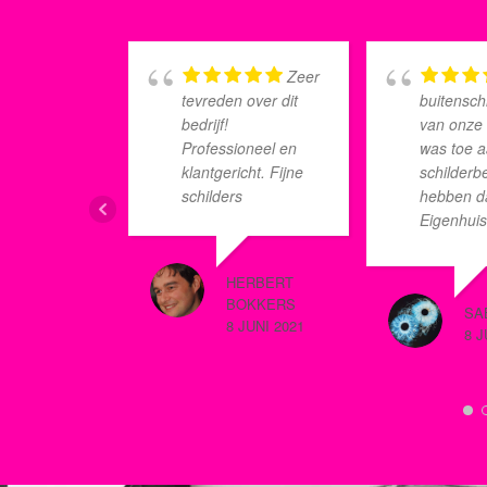
Zeer
tevreden over dit
buitensch
bedrijf!
van onze
Professioneel en
was toe 
klantgericht. Fijne
schilderbe
schilders
hebben d
Eigenhui
Schilderp
ingeschak
HERBERT
uit te voe
BOKKERS
SA
een vast
8 JUNI 2021
8 J
maandbed
maand heb
geen omk
meer naa
buitensch
Er is dan
nulbeurt 