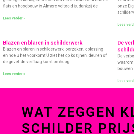
flats en hoogbouw in Almere voltooid is, dankzij de
onze Eig
schilder
Lees verder »
Lees verd
Blazen en blaren in schilderwerk
De ver
schild
Blazen en blaren in schilderwerk: oorzaken, oplossing
en hoe u het voorkomt U ziet het op kozijnen, deuren of
De verbo
de gevel: de verflaag komt omhoog
waarom s
bouwen w
Lees verder »
Lees verd
WAT ZEGGEN K
SCHILDER PRIJ