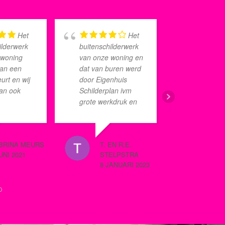
Het
Het
ilderwerk
buitenschilderwerk
schilder
 woning
van onze woning en
naar vol
aan een
dat van buren werd
tevrede
urt en wij
door Eigenhuis
ons pri
an ook
Schilderplan ivm
schilder
s
grote werkdruk en
afgeleve
lan
na akkoord door
puntjes o
eld om dit
ons uitbesteed aan
zorgvuld
ren. Voor
een ander
nagelop
BRINA MEURS
T. EN R.E.
TINE ALBERG
schildersbedrijf. Met
contact 
UNI 2021
STELPSTRA
8 SEPTEMBER 2
rag per
deze constructie
schilder
8 JANUARI 2023
 je jaren
kwam Eigenhuis
prima.
ijken
Schilderplan
r het
tegemoet aan ons
ilderwerk.
verzoek, om ivm
 ook een
persoonlijke
uitgevoerd,
omstandigheden,