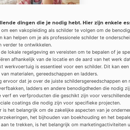
illende dingen die je nodig hebt. Hier zijn enkele es
jk om een vakopleiding als schilder te volgen om de benod
n kan helpen om je als professionele schilder te ondersche
 verder te ontwikkelen.
 de lokale regelgeving en vereisten om te bepalen of je spe
ëren afhankelijk van de locatie en de aard van het werk dat 
t werkvoertuig is essentieel voor een schilder. Dit kan een
 van materialen, gereedschappen en ladders.
g ervoor dat je over de juiste schildersgereedschappen en m
verfbakken, ladders en andere benodigdheden die nodig zij
 verf en verfproducten die geschikt zijn voor verschillen
ciale coatings die nodig zijn voor specifieke projecten.
er is het belangrijk om de zakelijke aspecten van je onder
 verzekeringen, het bijhouden van boekhouding en het bepalen
an te trekken, is het belangrijk om marketingactiviteiten 