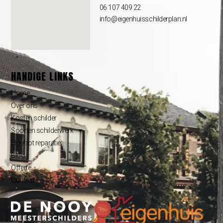
06 107 409 22
info@eigenhuisschilderplan.nl
HANDIGE LINKS
Home
Over ons
Kosten schilder
Soorten schilderwerk
Houtrot reparatie
Blog
Offerte
Contact