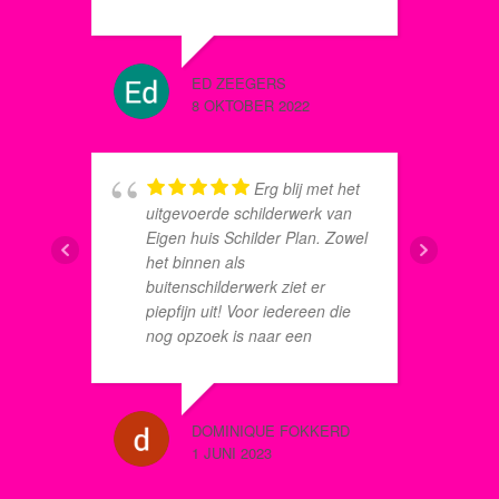
dat we hebben afgesloten voor
t
de komende jaren.
K
E
ED ZEEGERS
GREET V
i
8 OKTOBER 2022
8 DECEM
Erg blij met het
g
uitgevoerde schilderwerk van
c
Eigen huis Schilder Plan. Zowel
d
het binnen als
s
buitenschilderwerk ziet er
g
piepfijn uit! Voor iedereen die
(
nog opzoek is naar een
k
schilder raden wij Eigen Huis
w
Schilderplan zeker aan!
MARTIN 
DOMINIQUE FOKKERD
8 JUNI 2
1 JUNI 2023