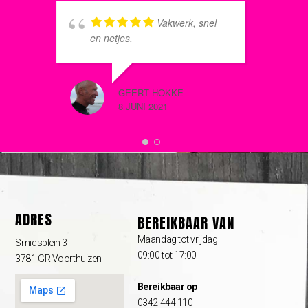
Vakwerk, snel
s
en netjes.
h
S
h
GEERT HOKKE
o
8 JUNI 2021
h
v
s
t
MARINA 
i
8 JUNI 2
p
w
ADRES
v
BEREIKBAAR VAN
j
Maandag tot vrijdag
Smidsplein 3
g
09:00 tot 17:00
3781 GR Voorthuizen
k
b
Bereikbaar op
N
0342 444 110