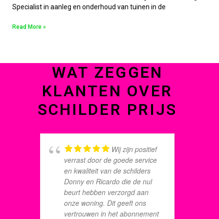
Specialist in aanleg en onderhoud van tuinen in de
Read More »
WAT ZEGGEN
KLANTEN OVER
SCHILDER PRIJS
Wij zijn positief
verrast door de goede service
i
en kwaliteit van de schilders
B
Donny en Ricardo die de nul
e
beurt hebben verzorgd aan
d
onze woning. Dit geeft ons
a
vertrouwen in het abonnement
e