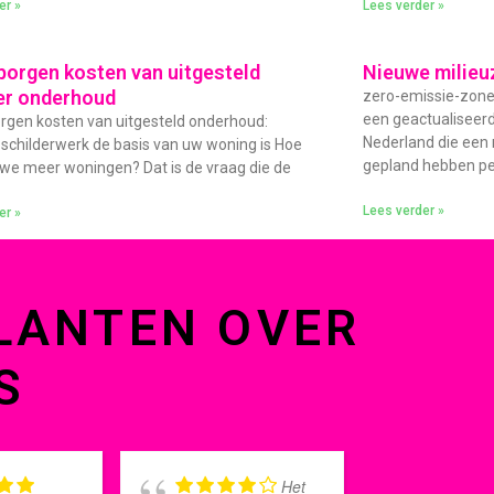
er »
Lees verder »
borgen kosten van uitgesteld
Nieuwe milieu
er onderhoud
zero-emissie-zone 
een geactualiseer
rgen kosten van uitgesteld onderhoud:
Nederland die een
childerwerk de basis van uw woning is Hoe
gepland hebben per
e meer woningen? Dat is de vraag die de
Lees verder »
er »
LANTEN OVER
S
Het