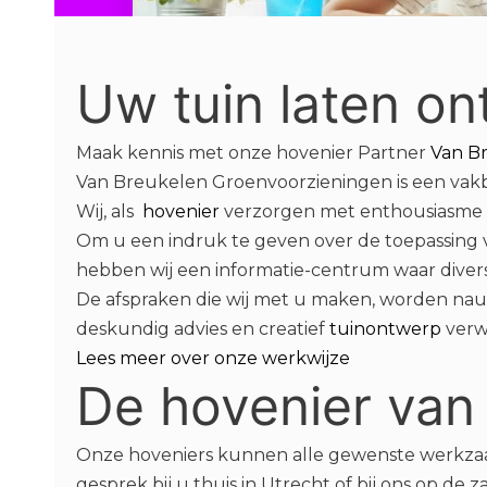
Uw tuin laten o
Maak kennis met onze hovenier Partner
Van B
Van Breukelen Groenvoorzieningen is een v
Wij, als
hovenier
verzorgen met enthousiasme
Om u een indruk te geven over de toepassing v
hebben wij een informatie-centrum waar divers
De afspraken die wij met u maken, worden nau
deskundig advies en creatief
tuinontwerp
verw
Lees meer over onze werkwijze
De hovenier van
Onze hoveniers kunnen alle gewenste werkzaam
gesprek bij u thuis in Utrecht of bij ons op de