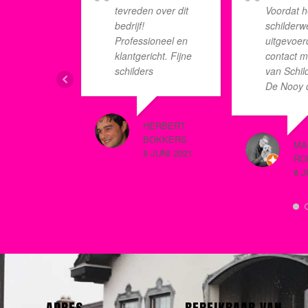
tevreden over dit
Voordat h
bedrijf!
schilderw
Professioneel en
uitgevoer
klantgericht. Fijne
contact 
schilders
van Schil
De Nooy d
schilder
opnemen.
HERBERT
tevreden 
BOKKERS
MA
meedenk
8 JUNI 2021
RO
vriendelij
8 J
Koen. De 
die het we
tevredenh
uitgevoer
Laurens. 
professio
vriendelij
erg netje
nog voor 