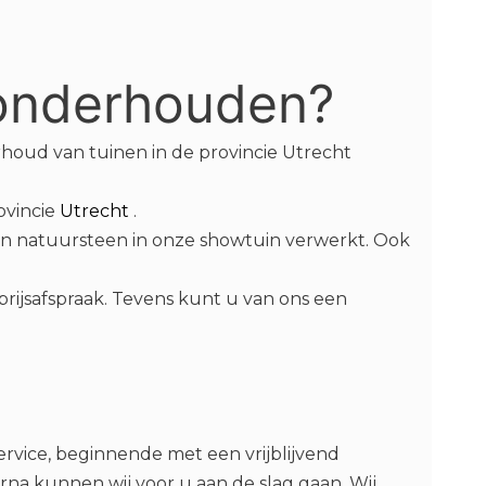
 onderhouden?
oud van tuinen in de provincie Utrecht
ovincie
Utrecht
.
 en natuursteen in onze showtuin verwerkt. Ook
ijsafspraak. Tevens kunt u van ons een
vice, beginnende met een vrijblijvend
erna kunnen wij voor u aan de slag gaan. Wij