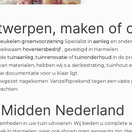
ntwerpen, maken of
reukelen groenvoorziening
Specialist in
aanleg
en onderh
akbekwaam
hoveniersbedrijf
, gevestigd in Harmelen.
 de
tuinaanleg
,
tuinrenovatie
of
tuinonderhoud
in de pr
an materialen, hebben wij o.a. sierbestrating, tuinhout
e documentatie voor u klaar ligt.
wgezet nagekomen. Vanzelfsprekend tegen een vaste pr
achten.
 Midden Nederland
heden in uw tuin uitvoeren. Wij bieden u complete ser
 zaak in Harmelen, waar ook showtuinen aanwezig zijn. Hi