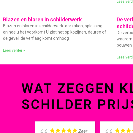
Lees verd
Blazen en blaren in schilderwerk
De ver
schild
Blazen en blaren in schilderwerk: oorzaken, oplossing
en hoe u het voorkomt U ziet het op kozijnen, deuren of
De verbo
de gevel: de verflaag komt omhoog
waarom s
bouwen w
Lees verder »
Lees verd
WAT ZEGGEN K
SCHILDER PRIJ
Zeer