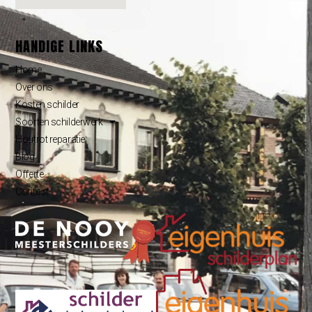
HANDIGE LINKS
Home
Over ons
Kosten schilder
Soorten schilderwerk
Houtrot reparatie
Blog
Offerte
Contact