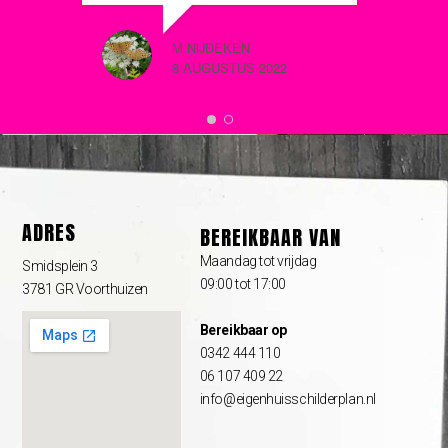
dagen later kwam de schilder
terug en werd het uitstekend
M NIJDEKEN
geregeld. Nu een prachtig
8 AUGUSTUS 2022
geschilderd huis, alle houtrot
keurig verholpen en alles
netjes achtergelaten. En na
afloop een telefoontje van
schildercoach Koen of alles nu
naar tevredenheid was. Wat
een geweldig systeem! Ik ben
er erg blij mee!
ADRES
BEREIKBAAR VAN
Maandag tot vrijdag
Smidsplein 3
09:00 tot 17:00
3781 GR Voorthuizen
Bereikbaar op
0342 444 110
06 107 409 22
info@eigenhuisschilderplan.nl