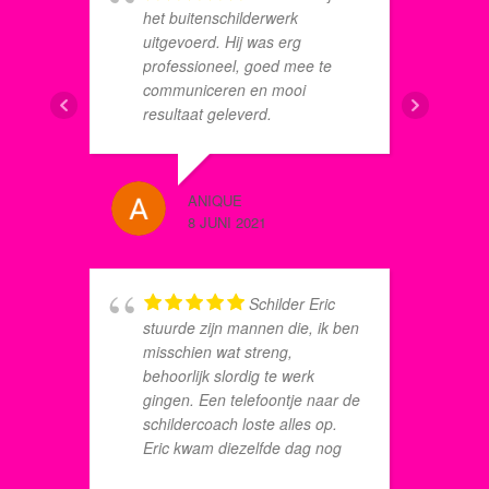
het buitenschilderwerk
w
uitgevoerd. Hij was erg
o
professioneel, goed mee te
o
communiceren en mooi
d
resultaat geleverd.
o
o
s
A
ANIQUE
w
8 JUNI 2021
MARCEL
g
8 JULI 20
o
o
Schilder Eric
d
stuurde zijn mannen die, ik ben
k
misschien wat streng,
e
behoorlijk slordig te werk
gingen. Een telefoontje naar de
schildercoach loste alles op.
Eric kwam diezelfde dag nog
GEERT 
8 JUNI 2
kijken, noteerde alles en twee