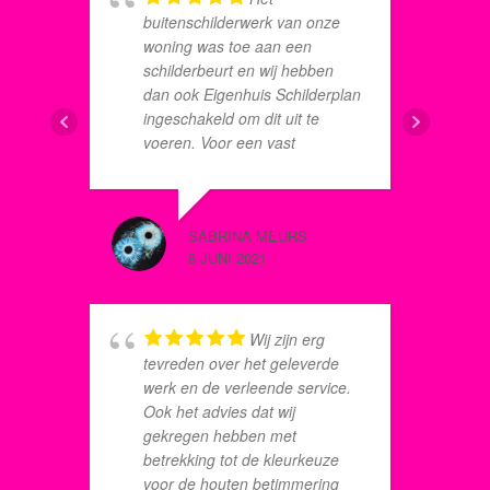
a
buitenschilderwerk van onze
o
woning was toe aan een
V
schilderbeurt en wij hebben
g
dan ook Eigenhuis Schilderplan
n
ingeschakeld om dit uit te
w
voeren. Voor een vast
W
maandbedrag per maand heb
e
je jaren geen omkijken meer
h
naar het buitenschilderwerk. Er
PETER D
SABRINA MEURS
is dan ook een nulbeurt
8 JUNI 2
8 JUNI 2021
uitgevoerd, welke werd
uitgevoerd door de schilders
Tony en Dennis, zeer
vriendelijke en beleefde
Wij zijn erg
jongens. Zij hebben het
v
tevreden over het geleverde
schilderwerk zeer netjes,
M
werk en de verleende service.
professioneel en binnen de
u
Ook het advies dat wij
door hun gestelde tijd
d
gekregen hebben met
uitgevoerd en wij zijn dan ook
a
betrekking tot de kleurkeuze
zeer tevreden met het
t
voor de houten betimmering