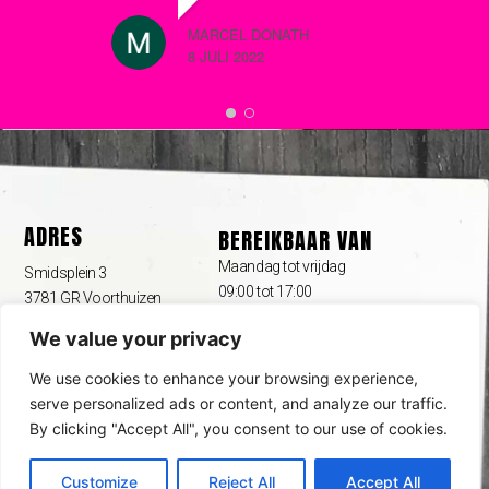
m
waar nodig net dat beetje extra
k
MARCEL DONATH
geven om zaken echt 100% in
WILLIAM
8 JULI 2022
orde te krijgen. Zien hem graag
8 JUNI 2
over drie jaar weer terug voor
de volgende beurt, ons huis
kan er weer volop tegen
ADRES
BEREIKBAAR VAN
Maandag tot vrijdag
Smidsplein 3
09:00 tot 17:00
3781 GR Voorthuizen
We value your privacy
Bereikbaar op
0342 444 110
We use cookies to enhance your browsing experience,
06 107 409 22
serve personalized ads or content, and analyze our traffic.
info@eigenhuisschilderplan.nl
By clicking "Accept All", you consent to our use of cookies.
Customize
Reject All
Accept All