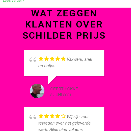
Lees verder »
WAT ZEGGEN
KLANTEN OVER
SCHILDER PRIJS
Vakwerk, snel
en netjes.
o
e
GEERT HOKKE
8 JUNI 2021
HERBER
8 JUNI 2
Wij zijn zeer
tevreden over het geleverde
m
werk, Alles ging volgens