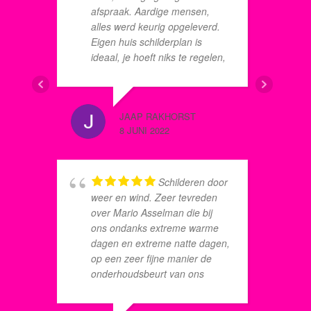
j
afspraak. Aardige mensen,
z
alles werd keurig opgeleverd.
s
Eigen huis schilderplan is
v
ideaal, je hoeft niks te regelen,
w
alles wordt keurig onderhouden
v
e
JAAP RAKHORST
a
8 JUNI 2022
EVERT N
8 JANUAR
Schilderen door
weer en wind. Zeer tevreden
s
over Mario Asselman die bij
g
ons ondanks extreme warme
s
dagen en extreme natte dagen,
V
op een zeer fijne manier de
n
onderhoudsbeurt van ons
n
schilderwerk heeft uitgevoerd.
J
Alles in goed overleg, daar