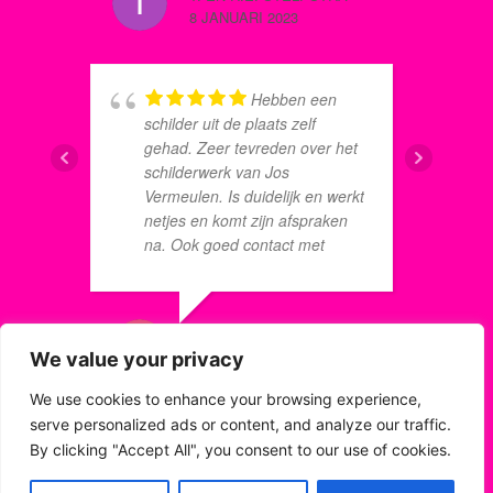
8 JANUARI 2023
8 JUNI 2
omstandigheden, zo mogelijk
laat in de zomer te komen
schilderen. Wij hebben dit
gewaardeerd. Het door hen in
Hebben een
de arm genomen
s
schilder uit de plaats zelf
schildersbedrijf leverde bij onze
M
gehad. Zeer tevreden over het
woning eerst keurig strak
p
schilderwerk van Jos
schilderwerk tot op de dag dat
u
Vermeulen. Is duidelijk en werkt
zij, door gebrek aan
I
netjes en komt zijn afspraken
communicatie door hen, een
a
na. Ook goed contact met
planningsprobleem bleken te
s
Jeroen van schilderplan. Dus al
hebben. Aansluitend:
met al hebben ze een tevreden
denigrerend spreken, pestend
klant.
handelen en slecht, zelfs
HENRIET
WILLIAM REIJNEN
8 JUNI 2
We value your privacy
schadeveroorzakend
8 JUNI 2022
schilderwerk. Koen van de
We use cookies to enhance your browsing experience,
Hengel van Eigenhuis
serve personalized ads or content, and analyze our traffic.
Schilderplan verzorgde tijdens
Vakwerk, snel
By clicking "Accept All", you consent to our use of cookies.
dit traject professioneel de
g
en netjes.
communicatie tussen hen en
c