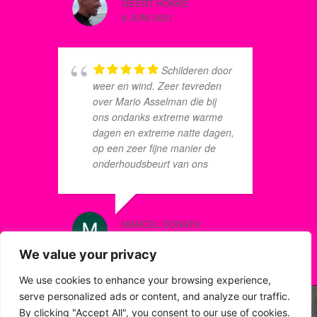
GEERT HOKKE
g
8 JUNI 2021
d
h
u
Schilderen door
h
MARCO 
weer en wind. Zeer tevreden
p
8 JUNI 2
over Mario Asselman die bij
m
ons ondanks extreme warme
dagen en extreme natte dagen,
op een zeer fijne manier de
onderhoudsbeurt van ons
u
schilderwerk heeft uitgevoerd.
E
Alles in goed overleg, daar
h
waar nodig net dat beetje extra
b
MARCEL DONATH
geven om zaken echt 100% in
p
8 JULI 2022
orde te krijgen. Zien hem graag
n
We value your privacy
over drie jaar weer terug voor
s
de volgende beurt, ons huis
S
We use cookies to enhance your browsing experience,
kan er weer volop tegen
serve personalized ads or content, and analyze our traffic.
DOMINIQ
By clicking "Accept All", you consent to our use of cookies.