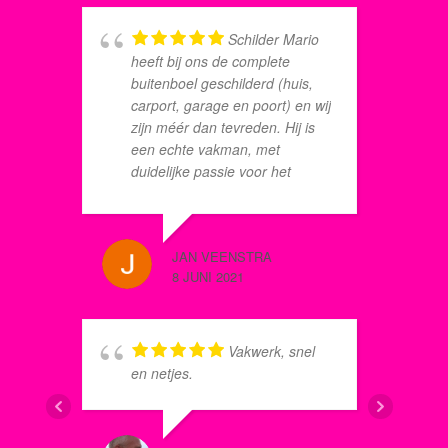
Schilder Mario
heeft bij ons de complete
m
buitenboel geschilderd (huis,
j
carport, garage en poort) en wij
z
zijn méér dan tevreden. Hij is
s
een echte vakman, met
v
duidelijke passie voor het
w
schildersvak. Mario, bedankt.
v
Het ziet er perfect uit!!!
e
a
JAN VEENSTRA
EVERT N
8 JUNI 2021
8 JANUAR
Vakwerk, snel
o
en netjes.
v
E
z