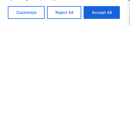
1 JUNI 2
Customize
Reject All
Accept All
ADRES
BEREIKBAAR VAN
Maandag tot vrijdag
Smidsplein 3
09:00 tot 17:00
3781 GR Voorthuizen
Bereikbaar op
0342 444 110
06 107 409 22
info@eigenhuisschilderplan.nl
HANDIGE LINKS
Home
Over ons
Kosten schilder
Soorten schilderwerk