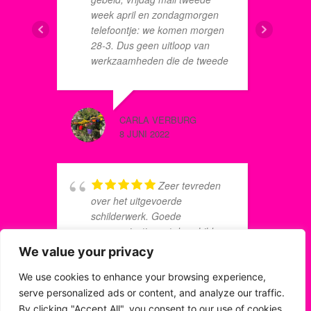
p
week april en zondagmorgen
c
telefoontje: we komen morgen
r
28-3. Dus geen uitloop van
werkzaamheden die de tweede
week van april hadden kunnen
verlengen. De schilderploeg
ANIQUE
bestond uit twee schilders. Na
8 JUNI 2
CARLA VERBURG
3 dagen werd een van de
8 JUNI 2022
schilders ziek maar de ander
heeft door zijn inzet en
doorzettings-vermogen
s
gezorgd dat alles keurig op tijd
Zeer tevreden
M
klaar kwam. Zelfs werken in het
over het uitgevoerde
p
weekend (zaterdag én zondag)
schilderwerk. Goede
u
was hem niet te veel. Dat is
communicatie met de schilder
I
hart voor je werk hebben. De
en er werd netjes gewerkt.
We value your privacy
a
werkzaamheden zijn keurig en
s
tot tevredenheid uitgevoerd.
We use cookies to enhance your browsing experience,
Ga gebruik maken van het
serve personalized ads or content, and analyze our traffic.
WILFRED M
schilderplan.
By clicking "Accept All", you consent to our use of cookies.