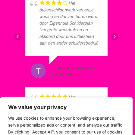
j
Het
g
s
buitenschilderwerk van onze
k
M
woning en dat van buren werd
b
p
door Eigenhuis Schilderplan
N
u
ivm grote werkdruk en na
I
akkoord door ons uitbesteed
a
aan een ander schildersbedrijf.
s
Met deze constructie kwam
Eigenhuis Schilderplan
tegemoet aan ons verzoek, om
HENRIET
T. EN R.E. STELPSTRA
ivm persoonlijke
8 JUNI 2
8 JANUARI 2023
omstandigheden, zo mogelijk
laat in de zomer te komen
schilderen. Wij hebben dit
gewaardeerd. Het door hen in
Het
de arm genomen
u
buitenschilderwerk van onze
We value your privacy
schildersbedrijf leverde bij onze
E
woning was toe aan een
woning eerst keurig strak
h
schilderbeurt en wij hebben
We use cookies to enhance your browsing experience,
schilderwerk tot op de dag dat
b
dan ook Eigenhuis Schilderplan
serve personalized ads or content, and analyze our traffic.
zij, door gebrek aan
p
ingeschakeld om dit uit te
By clicking "Accept All", you consent to our use of cookies.