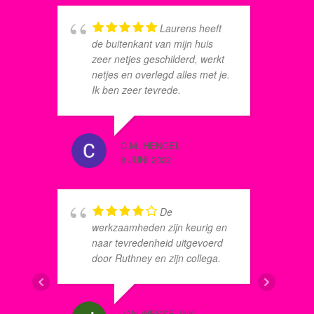
Laurens heeft
de buitenkant van mijn huis
A
zeer netjes geschilderd, werkt
e
netjes en overlegd alles met je.
b
Ik ben zeer tevrede.
g
a
d
e
C.M. HENGEL
a
8 JUNI 2022
o
CP BAR
e
8 JUNI 2
d
De
m
werkzaamheden zijn keurig en
k
naar tevredenheid uitgevoerd
door Ruthney en zijn collega.
h
t
s
p
JAN WESSELINK