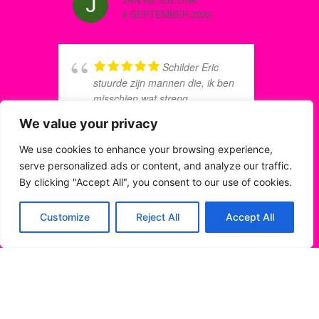
m
8 SEPTEMBER 2022
c
w
Schilder Eric
stuurde zijn mannen die, ik ben
TINE AL
misschien wat streng,
8 SEPTE
behoorlijk slordig te werk
We value your privacy
gingen. Een telefoontje naar de
schildercoach loste alles op.
We use cookies to enhance your browsing experience,
Eric kwam diezelfde dag nog
serve personalized ads or content, and analyze our traffic.
k
kijken, noteerde alles en twee
g
By clicking "Accept All", you consent to our use of cookies.
dagen later kwam de schilder
w
terug en werd het uitstekend
t
Customize
Reject All
Accept All
M NIJDEKEN
geregeld. Nu een prachtig
2
8 AUGUSTUS 2022
geschilderd huis, alle houtrot
w
keurig verholpen en alles
w
netjes achtergelaten. En na
v
afloop een telefoontje van
b
schildercoach Koen of alles nu
CARLA 
3
naar tevredenheid was. Wat