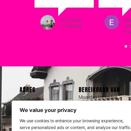
overleg met Jeroen
en mooi z
Hoefkens opgepakt
werken,al
en in samenspraak
en top va
ALICE BOS
EV
naar een oplossing
Bulgarije.
8 JUNI 2022
NI
gezocht. Dit maakt
een mees
8 
het bedrijf
moest afl
betrouwbaar en
klantvriendelijk.
ADRES
BEREIKBAAR VAN
Maandag tot vrijdag
Smidsplein 3
09:00 tot 17:00
3781 GR Voorthuizen
We value your privacy
We use cookies to enhance your browsing experience,
Bereikbaar op
serve personalized ads or content, and analyze our traffic
0342 444 110