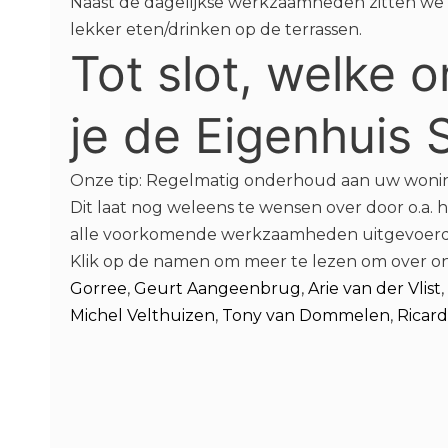
Naast de dagelijkse werkzaamheden zitten we g
lekker eten/drinken op de terrassen.
Tot slot, welke 
je de Eigenhuis
Onze tip: Regelmatig onderhoud aan uw woning 
Dit laat nog weleens te wensen over door o.a
alle voorkomende werkzaamheden uitgevoerd c
Klik op de namen om meer te lezen om over on
Gorree
,
Geurt Aangeenbrug
,
Arie van der Vlist
,
Michel Velthuizen
,
Tony van Dommelen
,
Ricard