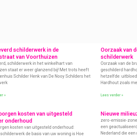
verd schilderwerk in de
Oorzaak van de
straat van Voorthuizen
schilderwerk
rd, schilderwerk in het winkelhart van
Oorzaak van de bru
zen staat er weer glanzend bij! Met trots heeft
geschilderd hardhou
enhuis Schilder Henk van De Nooy Schilders het
hetzelfde: uitbloe
werk
Hardhout zoals me
er »
Lees verder »
borgen kosten van uitgesteld
Nieuwe milieu
er onderhoud
zero-emissie-zone 
een geactualiseer
rgen kosten van uitgesteld onderhoud:
Nederland die een
childerwerk de basis van uw woning is Hoe