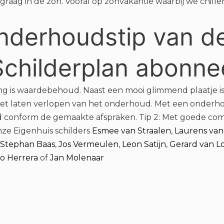
raag in de zon. Vooral op zonvakantie waarbij we chille
onderhoudstip van de
 Schilderplan abon
is waardebehoud. Naast een mooi glimmend plaatje is he
. het laten verlopen van het onderhoud. Met een onderh
onform de gemaakte afspraken. Tip 2: Met goede commun
ze Eigenhuis schilders
Esmee van Straalen
,
Laurens van 
Stephan Baas
,
Jos Vermeulen
,
Leon Satijn
,
Gerard van L
o Herrera
of
Jan Molenaar