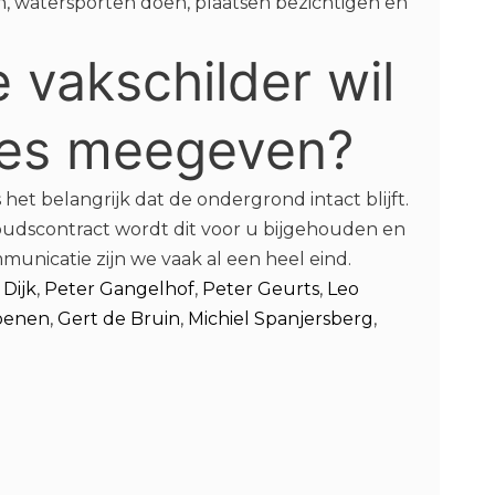
n, watersporten doen, plaatsen bezichtigen en
 vakschilder wil
nees meegeven?
t belangrijk dat de ondergrond intact blijft.
oudscontract wordt dit voor u bijgehouden en
icatie zijn we vaak al een heel eind.
Dijk
,
Peter Gangelhof
,
Peter Geurts
,
Leo
oenen
,
Gert de Bruin
,
Michiel Spanjersberg
,