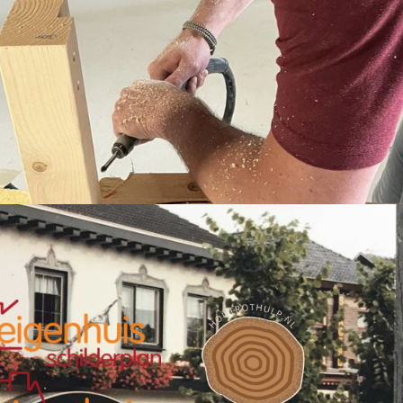
plan
mooi resultaat
werd netj
keld om dit
geleverd.
gewerkt.
oeren. Voor
S
ANIQUE
WILFRED M
8 JUNI 2021
8 JUNI 2022
drag per
eb je jaren
kijken
ar het
hilderwerk.
n ook een
 uitgevoerd,
erd
rd door de
s Tony en
zeer
jke en
 jongens.
en het
werk zeer
oneel en