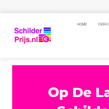
HOME
OVER 
Op De La