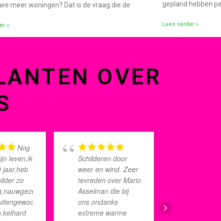
gepland hebben per
e meer woningen? Dat is de vraag die de
Lees verder »
er »
LANTEN OVER
S
Nog
ijn leven,ik
Schilderen door
buitensc
 jaar,heb
weer en wind. Zeer
van onz
ilder zo
tevreden over Mario
was toe
g,nauwgezet,netjes
Asselman die bij
schilder
uitengewoon
ons ondanks
hebben 
,keihard
extreme warme
Eigenhu