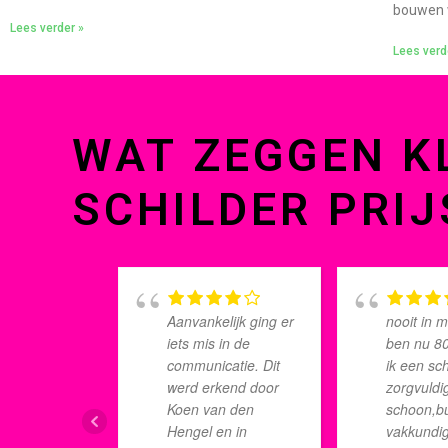
bouwen w
Lees verder »
Lees verd
WAT ZEGGEN K
SCHILDER PRIJ
Aanvankelijk ging er
nooit in m
iets mis in de
ben nu 80
communicatie. Dit
ik een sch
werd erkend door
zorgvuldi
Koen van den
schoon,b
Hengel en in
vakkundig