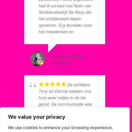
had ik contact met Koen van
m
Schildersbedrijf De Nooy die
b
het schilderwerk kwam
g
opnemen. Erg tevreden over
s
het meedenken en
E
vriendelijkheid van Koen. De
k
schilder die het werk tot mijn
d
tevredenheid heeft uitgevoerd
t
MARINA ROESSEL
M NIJDE
is Laurens. Laurens is
g
8 JUNI 2022
8 AUGUS
professioneel, vriendelijk en
g
werkt erg netjes. Checkt nog
k
voor alle zekerheid of ik de
n
juiste keuze in kleur heb
a
De schilders
gemaakt voordat de muur en
s
t
Tony en Dennis hebben ons
kozijnen worden geschilderd. Ik
n
w
huis weer netjes in de lak
ben zeer tevreden over De
e
O
gezet. De communicatie was
Nooy en over Laurens.
e
g
duidelijk en heel fijn in de
b
We value your privacy
omgang! We zijn er heel erg blij
v
mee en tevreden met het
We use cookies to enhance your browsing experience,
v
geleverde werk en service!