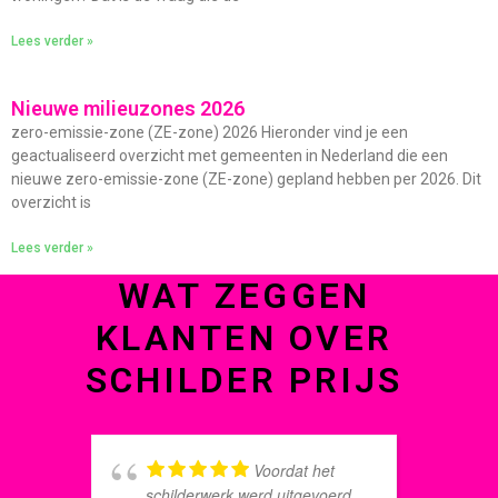
Lees verder »
Nieuwe milieuzones 2026
zero-emissie-zone (ZE-zone) 2026 Hieronder vind je een
geactualiseerd overzicht met gemeenten in Nederland die een
nieuwe zero-emissie-zone (ZE-zone) gepland hebben per 2026. Dit
overzicht is
Lees verder »
WAT ZEGGEN
KLANTEN OVER
SCHILDER PRIJS
Voordat het
schilderwerk werd uitgevoerd
s