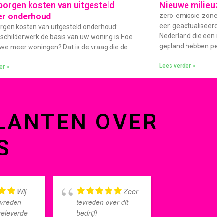
borgen kosten van uitgesteld
Nieuwe milieu
er onderhoud
zero-emissie-zone 
een geactualiseer
rgen kosten van uitgesteld onderhoud:
Nederland die een
childerwerk de basis van uw woning is Hoe
gepland hebben per
e meer woningen? Dat is de vraag die de
Lees verder »
er »
LANTEN OVER
S
Wij
Zeer
tevreden
tevreden over dit
huis zie
geleverde
bedrijf!
uit na d