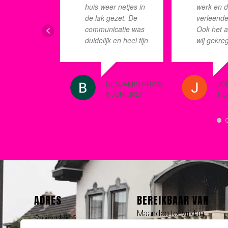
huis weer netjes in
werk en 
de lak gezet. De
verleende
communicatie was
Ook het a
duidelijk en heel fijn
wij gekre
in de omgang! We
hebben m
zijn er heel erg blij
betrekkin
mee en tevreden
kleurkeuz
BENJAMIN PRINS
JO
met het geleverde
houten b
8 JUNI 2021
8 J
werk en service!
van Michi
bijgedrag
perfect
eindresul
geheel zie
top uit.
ADRES
BEREIKBAAR VAN
Maandag tot vrijdag
Smidsplein 3
09:00 tot 17:00