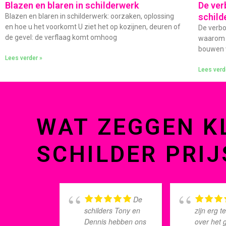
Blazen en blaren in schilderwerk
De ver
schild
Blazen en blaren in schilderwerk: oorzaken, oplossing
en hoe u het voorkomt U ziet het op kozijnen, deuren of
De verbo
de gevel: de verflaag komt omhoog
waarom s
bouwen w
Lees verder »
Lees verd
WAT ZEGGEN K
SCHILDER PRIJ
De
schilders Tony en
zijn erg 
Dennis hebben ons
over het 