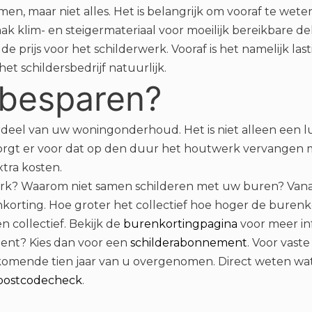
en, maar niet alles. Het is belangrijk om vooraf te wete
vaak klim- en steigermateriaal voor moeilijk bereikbare 
e prijs voor het schilderwerk. Vooraf is het namelijk la
 het schildersbedrijf natuurlijk.
 besparen?
rdeel van uw woningonderhoud. Het is niet alleen een l
orgt er voor dat op den duur het houtwerk vervangen
tra kosten.
werk? Waarom niet samen schilderen met uw buren? Vana
korting. Hoe groter het collectief hoe hoger de burenko
 collectief. Bekijk de
burenkortingpagina
voor meer in
bent? Kies dan voor een
schilderabonnement
. Voor vast
omende tien jaar van u overgenomen. Direct weten wa
postcodecheck
.