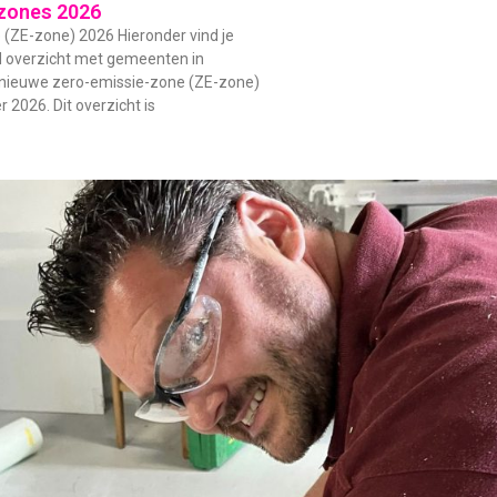
zones 2026
(ZE-zone) 2026 Hieronder vind je
d overzicht met gemeenten in
 nieuwe zero-emissie-zone (ZE-zone)
 2026. Dit overzicht is
Ons
t er weer top
Snellere service kan
zijn zeer 
e grondige
niet. Donderdag 24-
over het 