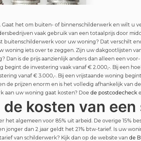
 Gaat het om buiten- of binnenschilderwerk en wilt u vee
dersbedrijven vaak gebruik van een totaalprijs door midd
t buitenschilderwerk voor uw woning? Dat verschilt eno
uw woning iets over te zeggen. Zijn uw dakgootlijsten v
? Dan is de prijs aanzienlijk anders dan alleen een voor
 begint de investering vaak vanaf € 2.000,-. Bij een hoe
tering vanaf € 3.000,-. Bij een vrijstaande woning begin
len de prijzen enorm en is het volledig afhankelijk van 
erk aan uw woning gaat kosten? Doe
de postcodecheck
e
 de kosten van een 
 het algemeen voor 85% uit arbeid. De overige 15% besta
en jonger dan 2 jaar geldt het 21% btw-tarief. Is uw wo
tarief van schilderwerk? Kijk dan op de website van
de B