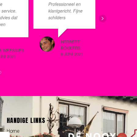
de
Professioneel en
schilder
 service.
klantgericht. Fijne
Aanvanke
dvies dat
schilders
communic
gen
helemaa
et
maar dit
g tot de
professi
HERBERT
e voor de
manier 
BOKKERS
B WEESSIES
JOKE WESTDIJ
etimmering
door Eig
8 JUNI 2021
UNI 2021
8 JUNI 2022
el heeft
Vanaf nu
en tot een
we maan
daarmee
taat. Het
precies 
t er nu tip
hoeveel 
qua schi
goede sta
Een aan
HANDIGE LINKS
Home