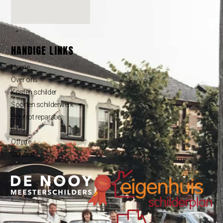
konden zij zonder problemen
het schilderwerk op de
verdieping doen. Al met al zijn
wij zeer tevreden met het
HANDIGE LINKS
eindresultaat en zullen
Eigenhuis Schilderplan dan ook
Home
bij iedereen aanbevelen.
Over ons
Kosten schilder
Soorten schilderwerk
Houtrot reparatie
Blog
Offerte
Contact