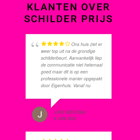
KLANTEN OVER
SCHILDER PRIJS
Ons huis ziet er
weer top uit na de grondige
o
schilderbeurt. Aanvankelijk liep
e
de communicatie niet helemaal
goed maar dit is op een
professionele manier opgepakt
HERBER
door Eigenhuis. Vanaf nu
8 JUNI 2
betalen we maandelijks en
daarmee weten we precies
voor hoeveel ons huis qua
JOKE WESTDIJK
schilderwerk in goede staat
8 JUNI 2022
d
blijft. Een aanrader dus!
z
n
I