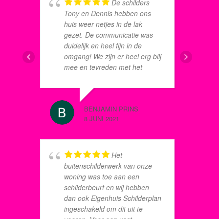
De schilders
Tony en Dennis hebben ons
huis weer netjes in de lak
gezet. De communicatie was
C.M. HE
duidelijk en heel fijn in de
8 JUNI 2
omgang! We zijn er heel erg blij
mee en tevreden met het
geleverde werk en service!
w
n
BENJAMIN PRINS
d
8 JUNI 2021
JAN WES
Het
8 SEPTE
buitenschilderwerk van onze
woning was toe aan een
schilderbeurt en wij hebben
dan ook Eigenhuis Schilderplan
ingeschakeld om dit uit te