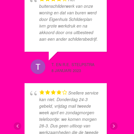
buitenschilderwerk van onze
h
woning en dat van buren werd
u
door Eigenhuis Schilderplan
p
ivm grote werkdruk en na
c
akkoord door ons uitbesteed
r
aan een ander schildersbedrijf.
Met deze constructie kwam
Eigenhuis Schilderplan
ANIQUE
tegemoet aan ons verzoek, om
8 JUNI 2
T. EN R.E. STELPSTRA
ivm persoonlijke
8 JANUARI 2023
omstandigheden, zo mogelijk
laat in de zomer te komen
schilderen. Wij hebben dit
h
gewaardeerd. Het door hen in
Snellere service
H
de arm genomen
kan niet. Donderdag 24-3
a
schildersbedrijf leverde bij onze
gebeld, vrijdag mail tweede
d
woning eerst keurig strak
week april en zondagmorgen
w
schilderwerk tot op de dag dat
telefoontje: we komen morgen
a
zij, door gebrek aan
28-3. Dus geen uitloop van
s
communicatie door hen, een
werkzaamheden die de tweede