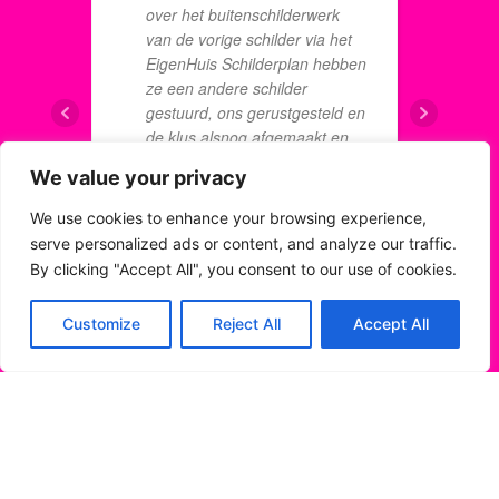
v
over het buitenschilderwerk
M
van de vorige schilder via het
u
EigenHuis Schilderplan hebben
d
ze een andere schilder
a
gestuurd, ons gerustgesteld en
t
de klus alsnog afgemaakt en
m
herstelwerkzaamheden
We value your privacy
a
uitgevoerd voor de winter. Dit
g
hebben wij uiteindelijk als zeer
We use cookies to enhance your browsing experience,
DANIEL 
MARCO VAN HASSELAAR
prettig ervaren en we zijn blij
serve personalized ads or content, and analyze our traffic.
8 JUNI 2
8 JUNI 2022
met het eindresultaat.
By clicking "Accept All", you consent to our use of cookies.
Customize
Reject All
Accept All
Erg blij met het
g
uitgevoerde schilderwerk van
c
Eigen huis Schilder Plan. Zowel
d
het binnen als
i
buitenschilderwerk ziet er
H
piepfijn uit! Voor iedereen die
s
nog opzoek is naar een