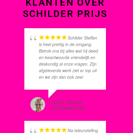
KLANTEN OVER
SCHILDER PRIJS
Schilder Steffan
is heel prettig in de omgang.
v
Betrok ons bij alles wat hij deed
e
en beantwoorde vriendelijk en
D
deskundig al onze vragen. Zijn
b
afgeleverde werk ziet er top uit
o
en we zijn dan ook zeer
v
tevreden. Ook het contact met
d
Koen was prettig. Wij zullen
d
Eigenhuis Schilderplan aan
GREET VAN DIJK
ED ZEE
ieder aanbevelen.
8 DECEMBER 2022
8 OKTOB
Na teleurstelling