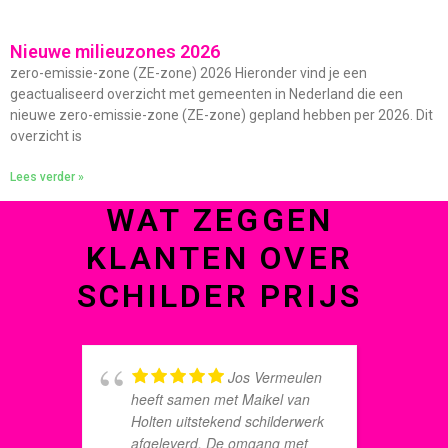
Nieuwe milieuzones 2026
zero-emissie-zone (ZE-zone) 2026 Hieronder vind je een
geactualiseerd overzicht met gemeenten in Nederland die een
nieuwe zero-emissie-zone (ZE-zone) gepland hebben per 2026. Dit
overzicht is
Lees verder »
WAT ZEGGEN
KLANTEN OVER
SCHILDER PRIJS
Jos Vermeulen
heeft samen met Maikel van
v
Holten uitstekend schilderwerk
v
afgeleverd. De omgang met
d