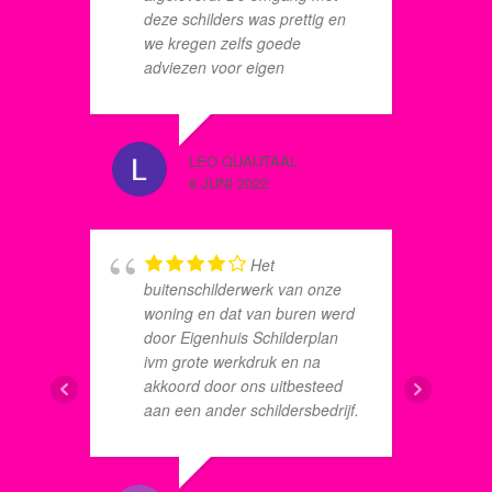
deze schilders was prettig en
m
we kregen zelfs goede
m
adviezen voor eigen
p
schilderwerk binnen. Alles is
v
goed opgeruimd en zowel voor
b
als achter is alles netjes
E
LEO QUAIJTAAL
BERTIE 
achtergelaten. Het opbouwen
P
8 JUNI 2022
8 JUNI 2
en afbreken van de steiger is
e
zoveel mogelijk met respect
d
voor de tuin gedaan. Kortom,
we zijn erg tevreden met hun
Het
werk.
s
buitenschilderwerk van onze
m
woning en dat van buren werd
b
door Eigenhuis Schilderplan
g
ivm grote werkdruk en na
s
akkoord door ons uitbesteed
E
aan een ander schildersbedrijf.
k
Met deze constructie kwam
d
Eigenhuis Schilderplan
t
tegemoet aan ons verzoek, om