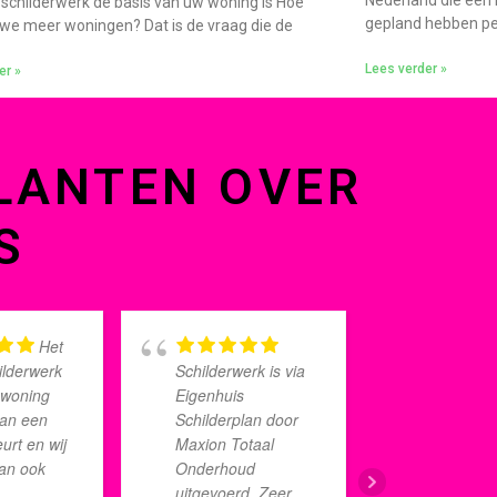
Nederland die een
childerwerk de basis van uw woning is Hoe
gepland hebben per
e meer woningen? Dat is de vraag die de
Lees verder »
er »
LANTEN OVER
S
Het
ilderwerk
Schilderwerk is via
eerder 
 woning
Eigenhuis
verwacht
aan een
Schilderplan door
schilder
urt en wij
Maxion Totaal
start ga
an ook
Onderhoud
sneller 
s
uitgevoerd. Zeer
verwach