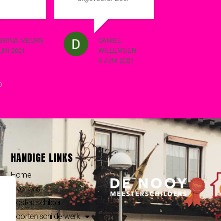
lan
tevreden over de
mannen k
eld om dit
communicatie
resultaa
ren. Voor
vooraf, goede
zijn…. o
BRINA MEURS
DANIEL
BERTIE DE BEU
afspraken.
prachti
UNI 2021
WILLEMSEN
8 JUNI 2022
rag per
Schilderwerk is naar
en oogst
8 JUNI 2021
 je jaren
tevredenheid
complim
ijken
uitgevoerd,
buurtge
r het
meerwerk is
passant
ilderwerk.
duidelijk afgestemd,
complim
 ook een
klus was snel en
schilder 
uitgevoerd,
goed geklaard. Dik
compag
rd
tevreden!
en Eige
d door de
Schilder
 Tony en
achtergr
HANDIGE LINKS
eer
ke en
Home
jongens.
Over ons
n het
Kosten schilder
erk zeer
Soorten schilderwerk