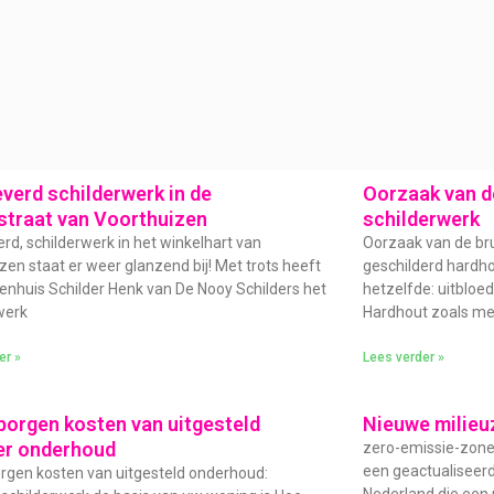
verd schilderwerk in de
Oorzaak van de
straat van Voorthuizen
schilderwerk
rd, schilderwerk in het winkelhart van
Oorzaak van de bru
zen staat er weer glanzend bij! Met trots heeft
geschilderd hardhou
enhuis Schilder Henk van De Nooy Schilders het
hetzelfde: uitbloe
werk
Hardhout zoals me
er »
Lees verder »
borgen kosten van uitgesteld
Nieuwe milieu
er onderhoud
zero-emissie-zone 
een geactualiseer
rgen kosten van uitgesteld onderhoud: