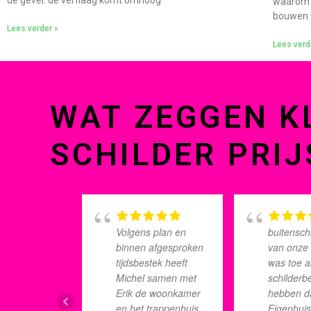
de gevel: de verflaag komt omhoog
waarom s
bouwen w
Lees verder »
Lees verd
WAT ZEGGEN K
SCHILDER PRIJ
Volgens plan en
buitensch
binnen afgesproken
van onze
tijdsbestek heeft
was toe 
Michel samen met
schilderbe
Erik de woonkamer
hebben d
en het trappenhuis
Eigenhui