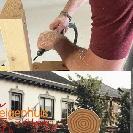
laar. Het
hebben met
werd netj
t mag er
betrekking tot de
gewerkt.
ns huis is
kleurkeuze voor de
ZE
JOB WEESSIES
WILFRED M
g geworden
houten betimmering
8 JUNI 2021
8 JUNI 2022
 veel
van Michiel heeft
enten van
bijgedragen tot een
noten en
perfect
en. Een
eindresultaat. Het
ent voor
geheel ziet er nu tip
Peter, zijn
top uit.
non Fidsum
nhuis
plan op de
ond!